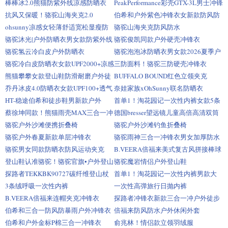
棒棒冰2.0熊猫防紫外线凉感防晒衣
PeakPerformance彩壳GTX-3L男士冲锋
衣
抗风又保暖！骆驼山海夹克2.0
伯希和户外紫色冲锋衣女新款防风防
雨耐磨
ohsunny凉感女轻薄舒适宽松显瘦防
骆驼山海夹克防风防水
晒服
骆驼沐光|户外防晒衣男女款防紫外线
骆驼俊凯同款户外硬壳冲锋衣
骆驼氢云冷白皮户外防晒衣
骆驼泡泡冰防晒衣男女款2026夏季户
外冷白皮银胶
骆驼冷白皮防晒衣女款UPF2000+凉感
三防面料！骆驼三防硬壳冲锋衣
立领外套
熊猫攀攀女款登山鞋防滑耐磨户外徒
BUFFALO BOUND红色立领夹克
步鞋
乔丹冰皮4.0防晒衣女款UPF100+透气
奈娃家族xOhSunny联名防晒衣
抗菌
HT-稳途伯希和徒步鞋男新款户外
首单1！淘花园记一次性内裤女款5条
Vibram
蔡徐坤同款！熊猫雨壳MAX三合一冲
德国bresser望远镜儿童高倍高清双筒
锋衣
玩具
骆驼户外沙滩便携折叠椅
骆驼户外沙滩钓鱼折叠椅
骆驼户外春夏新款单层冲锋衣
骆驼雨神三合一冲锋衣男女加厚防水
登山外套
骆驼男女同款防晒衣防风运动夹克
B.VEERA倍福来美式复古风拼接棒球
服
登山鞋认准骆驼！骆驼官旗•户外登山
骆驼魔岩情侣户外登山鞋
鞋
探路者TEKKBK90727碳纤维登山杖
首单1！淘花园记一次性内裤男款大
码3条装
3条绒呼吸一次性内裤
一次性高弹旅行日抛内裤
B.VEERA倍福来连帽夹克冲锋衣
探路者冲锋衣新款三合一冲户外徒步
登山服
伯希和三合一防风防暴雨户外冲锋衣
倍福来防风防水户外休闲外套
伯希和户外金标P棉三合一冲锋衣
俞兆林！情侣款立领羽绒服