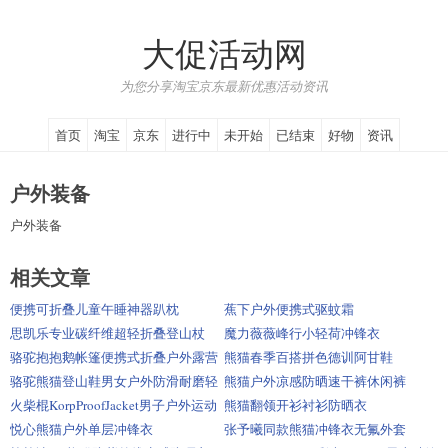
大促活动网
为您分享淘宝京东最新优惠活动资讯
首页
淘宝
京东
进行中
未开始
已结束
好物
资讯
户外装备
户外装备
相关文章
便携可折叠儿童午睡神器趴枕
蕉下户外便携式驱蚊霜
思凯乐专业碳纤维超轻折叠登山杖
魔力薇薇峰行小轻荷冲锋衣
骆驼抱抱鹅帐篷便携式折叠户外露营
熊猫春季百搭拼色德训阿甘鞋
骆驼熊猫登山鞋男女户外防滑耐磨轻
熊猫户外凉感防晒速干裤休闲裤
便运动鞋
火柴棍KorpProofJacket男子户外运动
熊猫翻领开衫衬衫防晒衣
外套
悦心熊猫户外单层冲锋衣
张予曦同款熊猫冲锋衣无氟外套