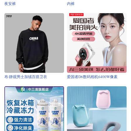
夜安裤
内裤
布·静观男士加绒百搭卫衣
爱国者D6数码相机6400W像素