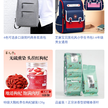
4色可选多口袋简约商务双肩包
芝麻宝贝英伦风小学生书包1-6年级
男女通用
特级大颗粒养生枸杞罐装120g
品鉴装！正宗浓香型碧螺春茶叶