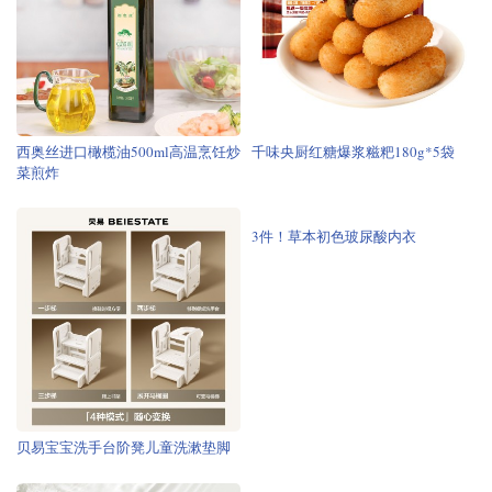
西奥丝进口橄榄油500ml高温烹饪炒
千味央厨红糖爆浆糍粑180g*5袋
菜煎炸
贝易宝宝洗手台阶凳儿童洗漱垫脚
3件！草本初色玻尿酸内衣