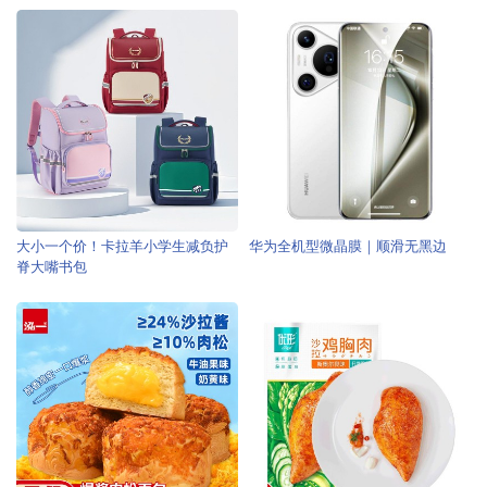
大小一个价！卡拉羊小学生减负护
华为全机型微晶膜｜顺滑无黑边
脊大嘴书包