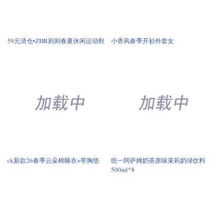
ck新款26春季云朵棉睡衣+带胸垫
统一阿萨姆奶茶原味茉莉奶绿饮料
500ml*8
劲仔香辣小鱼干17.9元
华光手持蒸汽熨斗挂烫机干湿两用