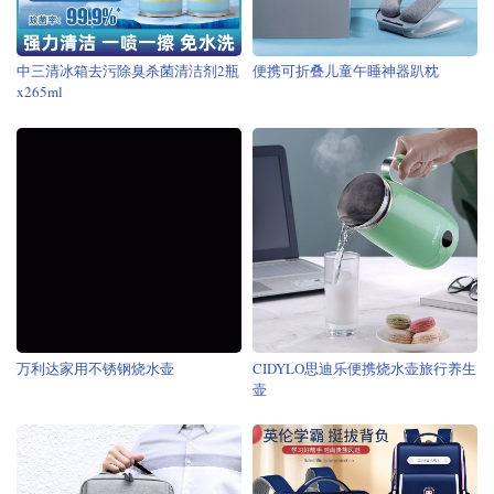
中三清冰箱去污除臭杀菌清洁剂2瓶
便携可折叠儿童午睡神器趴枕
x265ml
万利达家用不锈钢烧水壶
CIDYLO思迪乐便携烧水壶旅行养生
壶