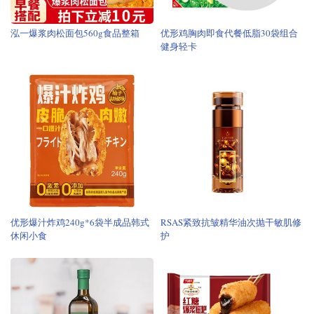
泓一爆浆肉松面包560g食品整箱
优形鸡胸肉即食代餐低脂30袋组合
健身轻卡
优形爆汁炸鸡240g*6袋半成品韩式
RSAS紧致抗皱精华油次抛干敏肌修
休闲小食
护