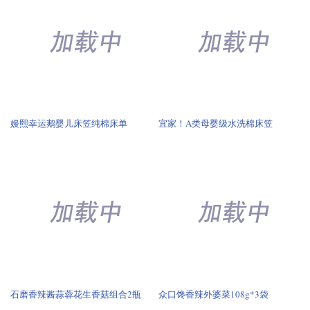
嫚熙幸运鹅婴儿床笠纯棉床单
宜家！A类母婴级水洗棉床笠
石磨香辣酱蒜蓉花生香菇组合2瓶
众口馋香辣外婆菜108g*3袋