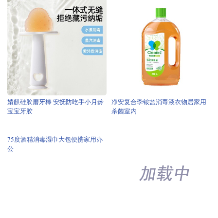
婧麒硅胶磨牙棒 安抚防吃手小月龄
净安复合季铵盐消毒液衣物居家用
宝宝牙胶
杀菌室内
自由点卫生巾安心裤超薄熟睡50片