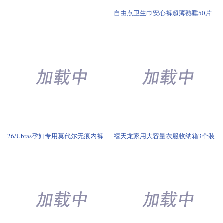
75度酒精消毒湿巾大包便携家用办
公
26/Ubras孕妇专用莫代尔无痕内裤
禧天龙家用大容量衣服收纳箱3个装
欧孕婴儿早秋蚕丝连体衣
新品Domiamia女童T恤儿童夏装