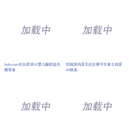
babycare光合星球A2婴儿酸奶益生
田园居鸡蛋无抗生素可生食土鸡蛋
菌零食
40枚装
家宠日记猫咪冻干猫条
9.9元到手植物医生防晒乳霜