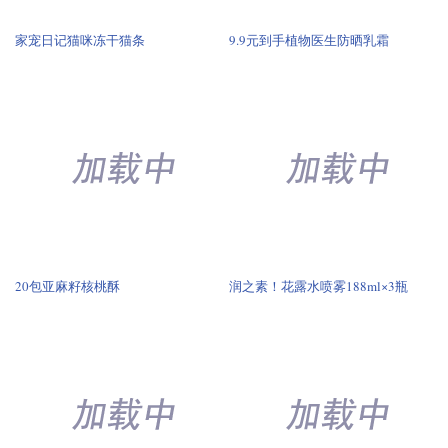
20包亚麻籽核桃酥
润之素！花露水喷雾188ml×3瓶
59元清仓•ZHR则则春夏休闲运动鞋
小香风春季开衫外套女