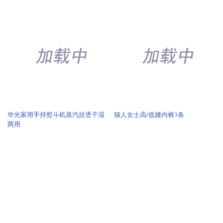
华光家用手持熨斗机蒸汽挂烫干湿
猫人女士高/低腰内裤3条
两用
华光手持熨斗家用挂烫机小型蒸汽
奥妙香柔洗衣凝珠10倍洁净护衣护
熨斗便携式
色