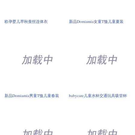
新品Domiamia男童T恤儿童春装
babycare儿童水杯交通玩具吸管杯
茶花运动水杯塑料杯子480ml
虞书欣同款Ubras辣妹吊带裙