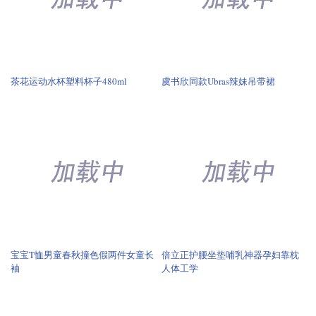
宝宝T恤男童春秋撞色假两件女童长
倍立正护腰坐垫哺乳神器孕妇靠枕
袖
人体工学