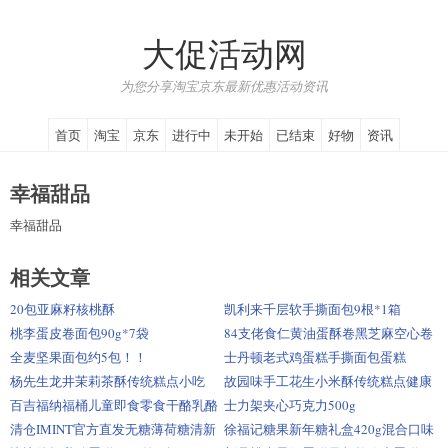
大促活动网
为您分享淘宝京东最新优惠活动资讯
首页
淘宝
京东
进行中
未开始
已结束
好物
资讯
幸福甜品
幸福甜品
相关文章
20包亚麻籽核桃酥
凯利来千层软手撕面包9根*1箱
桃李蛋皮卷面包90g*7袋
84支佬食仁黄油蛋酥卷黑芝麻空心卷
整箱
全麦坚果面包约5包！！
士丹顿老式鸡蛋糕手撕面包蛋糕
杨先生龙井茉莉茶酥传统糕点小吃
故园味手工花生小米酥传统糕点健康
零食
百吉福纳福桶儿童即食零食干酪乳酪
士力架夹心巧克力500g
优选批发
清仓IMINT官方直发无糖薄荷糖清新
徐福记糖果新年糖礼盒420g混合口味