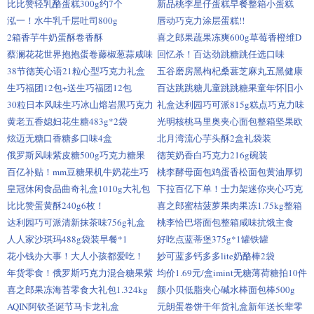
比比赞轻乳酪蛋糕300g约7个
新品桃李星仔蛋糕早餐整箱小蛋糕
泓一！水牛乳千层吐司800g
唇动巧克力涂层蛋糕!!
2箱香芋牛奶蛋酥卷香酥
喜之郎果蔬果冻爽600g草莓香橙维D
零食
蔡澜花花世界抱抱蛋卷藤椒葱蒜咸味
回忆杀！百达劲跳糖跳任选口味
蛋卷
38节德芙心语21粒心型巧克力礼盒
五谷磨房黑枸杞桑葚芝麻丸五黑健康
零食糕点
生巧福团12包+送生巧福团12包
百达跳跳糖儿童跳跳糖果童年怀旧小
孩子学生
30粒日本风味生巧冰山熔岩黑巧克力
礼盒达利园巧可派815g糕点巧克力味
黄老五香媳妇花生糖483g*2袋
光明核桃马里奥夹心面包整箱坚果欧
包早餐
炫迈无糖口香糖多口味4盒
北月湾流心芋头酥2盒礼袋装
俄罗斯风味紫皮糖500g巧克力糖果
德芙奶香白巧克力216g碗装
百亿补贴！mm豆糖果机牛奶花生巧
桃李酵母面包鸡蛋香松面包黄油厚切
克力100g*2
吐司6个
皇冠休闲食品曲奇礼盒1010g大礼包
下拉百亿下单！士力架迷你夹心巧克
力260g
比比赞蛋黄酥240g6枚！
喜之郎蜜桔菠萝果肉果冻1.75kg整箱
50杯
达利园巧可派清新抹茶味756g礼盒
桃李恰巴塔面包整箱咸味抗饿主食
人人家沙琪玛488g袋装早餐*1
好吃点蓝蒂堡375g*1罐铁罐
花小钱办大事！大人小孩都爱吃！
妙可蓝多钙多多lite奶酪棒2袋
年货零食！俄罗斯巧克力混合糖果紫
均价1.69元/盒imint无糖薄荷糖拍10件
皮糖
喜之郎果冻海苔零食大礼包1.324kg
颜小贝低脂夹心碱水棒面包棒500g
AQIN阿钦圣诞节马卡龙礼盒
元朗蛋卷饼干年货礼盒新年送长辈零