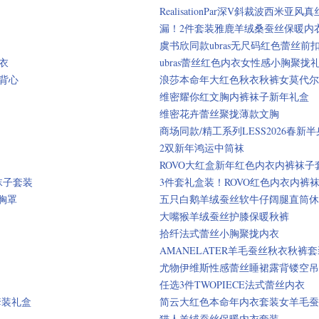
RealisationPar深V斜裁波西米亚风
漏！2件套装雅鹿羊绒桑蚕丝保暖内
虞书欣同款ubras无尺码红色蕾丝前
衣
ubras蕾丝红色内衣女性感小胸聚拢
丝背心
浪莎本命年大红色秋衣秋裤女莫代尔
维密耀你红文胸内裤袜子新年礼盒
维密花卉蕾丝聚拢薄款文胸
商场同款/精工系列LESS2026春新
2双新年鸿运中筒袜
ROVO大红盒新年红色内衣内裤袜子
袜子套装
3件套礼盒装！ROVO红色内衣内裤
胸罩
五只白鹅羊绒蚕丝软牛仔阔腿直筒休
大嘴猴羊绒蚕丝护膝保暖秋裤
拾纤法式蕾丝小胸聚拢内衣
AMANELATER羊毛蚕丝秋衣秋裤
尤物伊维斯性感蕾丝睡裙露背镂空吊
任选3件TWOPIECE法式蕾丝内衣
套装礼盒
简云大红色本命年内衣套装女羊毛蚕
猫人羊绒蚕丝保暖内衣套装