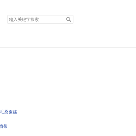
搜
索
关
键
字
毛桑蚕丝
肩带