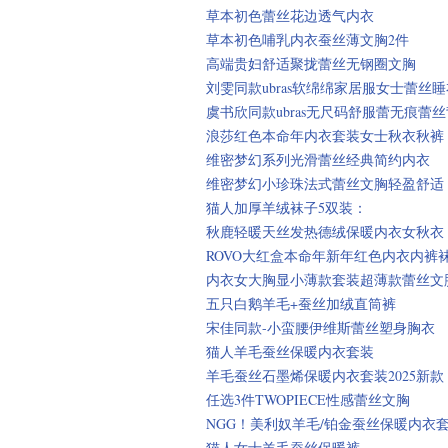
草本初色蕾丝花边透气内衣
草本初色哺乳内衣蚕丝薄文胸2件
高端贵妇舒适聚拢蕾丝无钢圈文胸
刘雯同款ubras软绵绵家居服女士蕾丝睡
虞书欣同款ubras无尺码舒服蕾无痕蕾
浪莎红色本命年内衣套装女士秋衣秋裤
维密梦幻系列光滑蕾丝经典简约内衣
维密梦幻小珍珠法式蕾丝文胸轻盈舒适
猫人加厚羊绒袜子5双装：
秋鹿轻暖天丝发热德绒保暖内衣女秋衣
ROVO大红盒本命年新年红色内衣内裤
内衣女大胸显小薄款套装超薄款蕾丝文
五只白鹅羊毛+蚕丝加绒直筒裤
宋佳同款-小蛮腰伊维斯蕾丝塑身胸衣
猫人羊毛蚕丝保暖内衣套装
羊毛蚕丝石墨烯保暖内衣套装2025新款
任选3件TWOPIECE性感蕾丝文胸
NGG！美利奴羊毛/铂金蚕丝保暖内衣
猫人女士羊毛蚕丝保暖裤