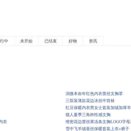
行中
未开始
已结束
好物
资讯
润微本命年红色内衣蕾丝文胸罩
三双装薄款花边冰丝中筒袜
红豆保暖内衣男女士套装加绒加厚羊
猫人夏季三角杯性感文胸
内衣
维密花边蕾丝果冻条文胸LOGO字母
雪中飞羊绒蚕丝保暖套装上衣+裤子