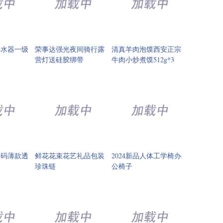
热水器一级
荣事达强光夜间骑行露
清真羊肉泡馍西安正宗
营灯送硅胶绑带
牛肉小炒煮馍512g*3
大码薄款透
鲜花花束花艺礼品包装
2024新品人体工学椅办
珍珠链
公椅子