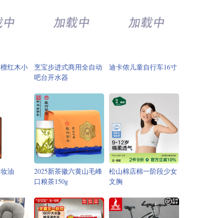
紫檀红木小
烹宝步进式商用全自动
迪卡侬儿童自行车16寸
吧台开水器
卸妆油
2025新茶徽六黄山毛峰
松山棉店棉一阶段少女
口粮茶150g
文胸