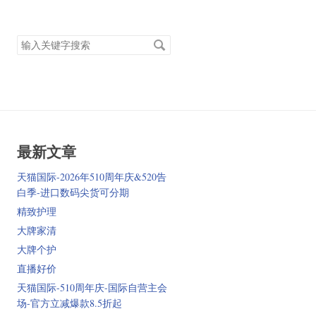
搜
索
关
键
字
最新文章
天猫国际-2026年510周年庆&520告
白季-进口数码尖货可分期
精致护理
大牌家清
大牌个护
直播好价
天猫国际-510周年庆-国际自营主会
场-官方立减爆款8.5折起