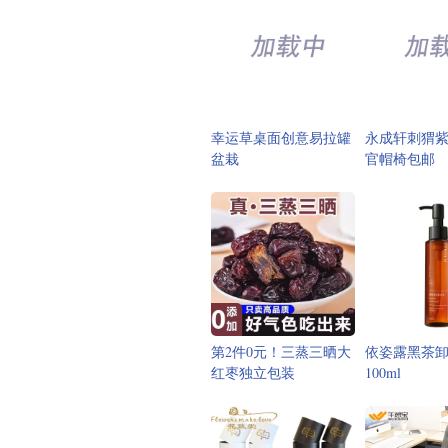
幸运草桌面创意易拉罐
永成轩刺猬
盆栽
官帽椅包邮
第2件0元！三蒸三晒大
依姿露黑茶
红枣独立包装
100ml