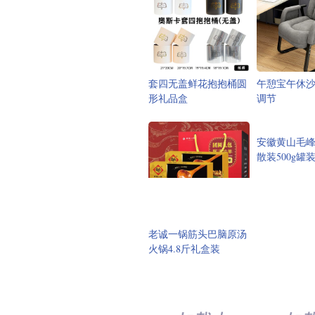
套四无盖鲜花抱抱桶圆
午憩宝午休
形礼品盒
调节
安徽黄山毛
散装500g罐
老诚一锅筋头巴脑原汤
火锅4.8斤礼盒装