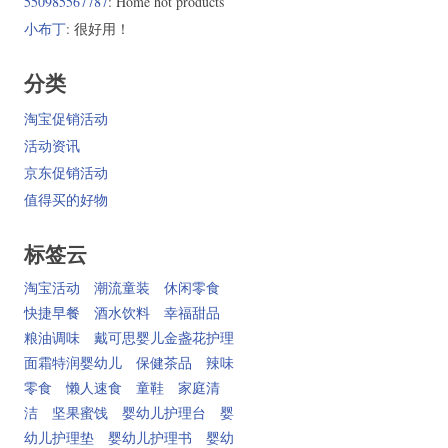
550985567787
: Home hot products
小布丁
: 很好用！
分类
淘宝促销活动
活动资讯
京东促销活动
值得买的好物
标签云
淘宝活动
潮流童装
休闲零食
快捷早餐
酒水饮料
幸福甜品
粮油调味
戴可思婴儿金盏花护理
面霜特润婴幼儿
保健茶品
辣味
零食
懒人速食
童鞋
家庭清
洁
坚果蜜饯
婴幼儿护理台
婴
幼儿护理垫
婴幼儿护理书
婴幼