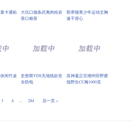
儿童卡通粘
大坑口烟条武夷肉桂岩
凯蒂猫青少年运动文胸
茶口粮茶
速干背心
院休闲竹桌
史密斯VDS无地线款安
其神凝正宗潮州田野蜜
全防电
饯野生CC梅1000克
3
4
...
284
后一页 »