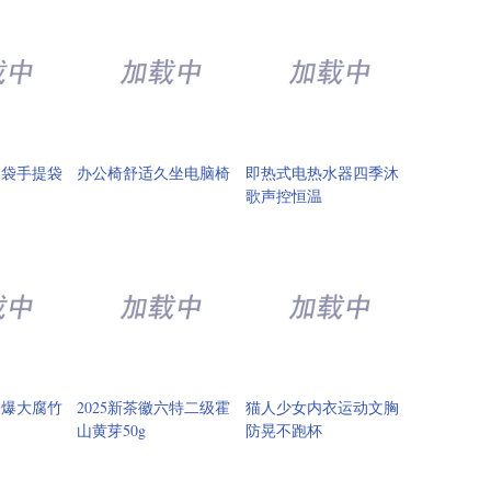
品袋手提袋
办公椅舒适久坐电脑椅
即热式电热水器四季沐
歌声控恒温
爆爆大腐竹
2025新茶徽六特二级霍
猫人少女内衣运动文胸
山黄芽50g
防晃不跑杯