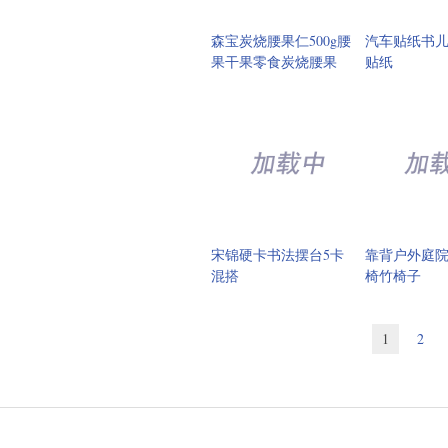
森宝炭烧腰果仁500g腰
汽车贴纸书
果干果零食炭烧腰果
贴纸
宋锦硬卡书法摆台5卡
靠背户外庭
混搭
椅竹椅子
1
2