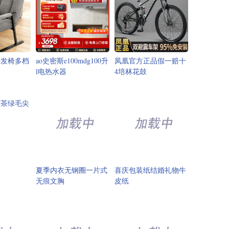
沙发椅多档
ao史密斯e100mdg100升
凤凰官方正品假一赔十
l电热水器
4培林花鼓
峰茶绿毛尖
装
夏季内衣无钢圈一片式
喜庆包装纸结婚礼物牛
无痕文胸
皮纸