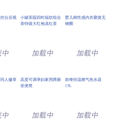
中控台后视
小罐茶园四时福饮组合
婴儿棉性感内衣聚拢无
茶特级大红袍滇红茶
钢圈
光同人徽章
高度可调孕妇家用蹲厕
前锋恒温燃气热水器
坐便凳
13L