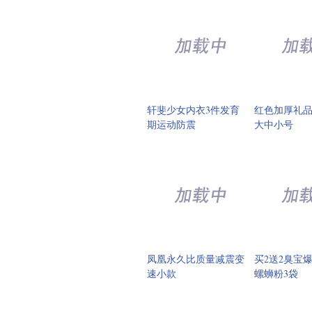
轩斐少女内衣3件发育
红色加厚礼
期运动防震
大中小号
凤凰永久比质量减震变
买2送2臭宝
速小款
螺蛳粉3袋