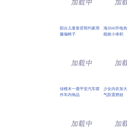
阳台儿童靠背简约家用
海尔60升电
藤编椅子
能效小体积
绿檀木一鹿平安汽车摆
少女内衣加
件车内饰品
气防震胖妞