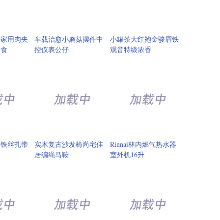
饼家用肉夹
车载治愈小蘑菇摆件中
小罐茶大红袍金骏眉铁
速食
控仪表公仔
观音特级浓香
属铁丝扎带
实木复古沙发椅尚宅佳
Rinnai林内燃气热水器
居编绳马鞍
室外机16升