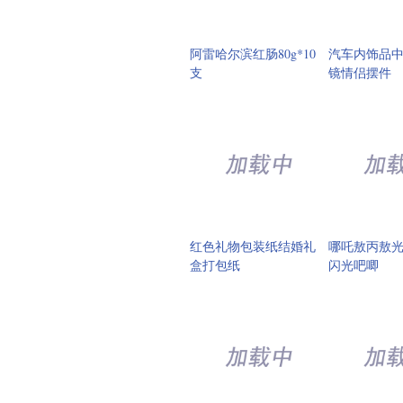
阿雷哈尔滨红肠80g*10
汽车内饰品
支
镜情侣摆件
红色礼物包装纸结婚礼
哪吒敖丙敖
盒打包纸
闪光吧唧