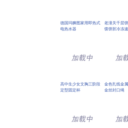
德国玛狮图家用即热式
老潼关千层
电热水器
馍饼胚冷冻
高中生少女文胸三阶段
金色扎线金
定型固定杯
金丝封口绳