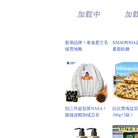
新潮品牌！泰迪爱兰毛
XMAO❗DH
绒雪地靴
素脂软糖
拍三件超划算NASA！
比比赞海盐
圆领连帽加绒卫衣
300g*2箱！