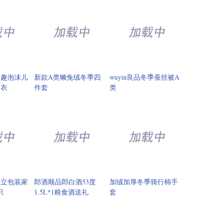
童趣泡沫儿
新款A类獭兔绒冬季四
wuyin良品冬季蚕丝被A
内衣
件套
类
独立包装家
郎酒顺品郎白酒53度
加绒加厚冬季骑行棉手
只
1.5L*1粮食酒送礼
套