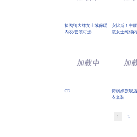
捡鸭鸭大牌女士绒保暖
安比斯！中腰
内衣/套装可选
腹女士纯棉内
CD
诗枫婷旗舰店
衣套装
1
2