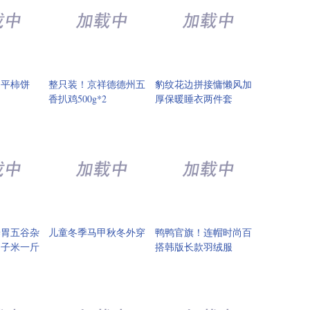
富平柿饼
整只装！京祥德德州五
豹纹花边拼接慵懒风加
香扒鸡500g*2
厚保暖睡衣两件套
养胃五谷杂
儿童冬季马甲秋冬外穿
鸭鸭官旗！连帽时尚百
月子米一斤
搭韩版长款羽绒服