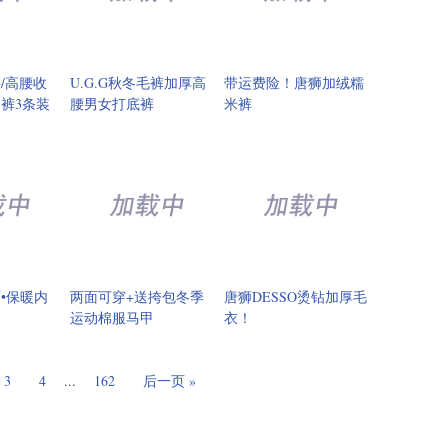
/高腰收
U.G.G秋冬毛裤加厚高
带运费险！唐狮加绒糯
裤3条装
腰男女打底裤
米裤
•保暖内
两面可穿+送挎包冬季
唐狮DESSO烫钻加厚毛
运动棉服马甲
衣！
3
4
...
162
后一页 »