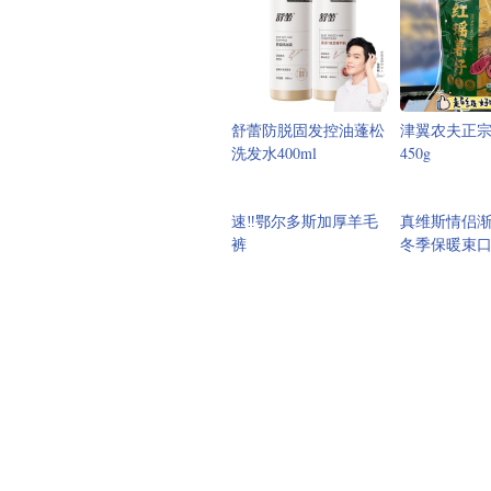
舒蕾防脱固发控油蓬松
津翼农夫正
洗发水400ml
450g
速‼鄂尔多斯加厚羊毛
真维斯情侣
裤
冬季保暖束
欧莱雅野王防晒霜面部
B1正品迪奥
身体高倍防晒乳
加厚保暖四