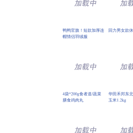
鸭鸭官旗！短款加厚连
回力男女款
帽情侣羽绒服
4袋*200g食者道/蔬菜
华田禾邦东
膳食鸡肉丸
玉米1.2kg