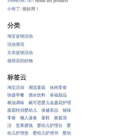
550985567787
: Home hot products
小布丁
: 很好用！
分类
淘宝促销活动
活动资讯
京东促销活动
值得买的好物
标签云
淘宝活动
潮流童装
休闲零食
快捷早餐
酒水饮料
幸福甜品
粮油调味
戴可思婴儿金盏花护理
面霜特润婴幼儿
保健茶品
辣味
零食
懒人速食
童鞋
家庭清
洁
坚果蜜饯
婴幼儿护理台
婴
幼儿护理垫
婴幼儿护理书
婴幼