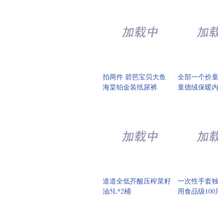
拍两件 碧芭宝贝大鱼
全部一个价
海棠铂金装纸尿裤
童德绒保暖
道道全低芥酸压榨菜籽
一次性手套
油5L*2桶
用食品级100