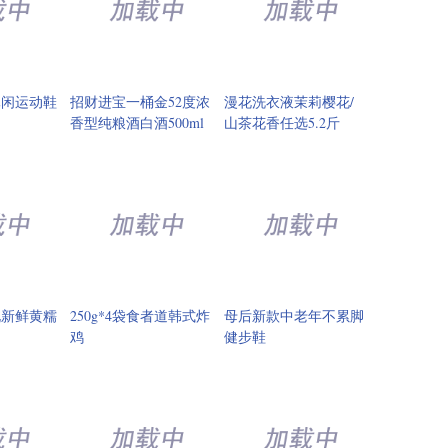
休闲运动鞋
招财进宝一桶金52度浓
漫花洗衣液茉莉樱花/
香型纯粮酒白酒500ml
山茶花香任选5.2斤
北新鲜黄糯
250g*4袋食者道韩式炸
母后新款中老年不累脚
鸡
健步鞋