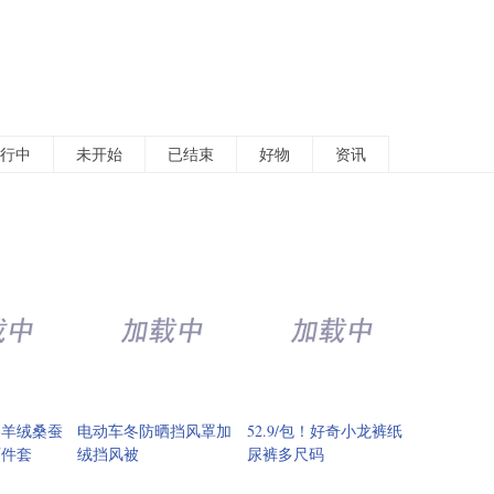
行中
未开始
已结束
好物
资讯
冬羊绒桑蚕
电动车冬防晒挡风罩加
52.9/包！好奇小龙裤纸
两件套
绒挡风被
尿裤多尺码