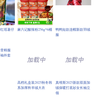
宗红瑶薯仔
麻六记酸辣粉256g*6桶
鸭鸭短款连帽新款羽绒
服
高档礼盒装2025秋冬韩
真维斯2025新款双面加
系加厚羚羊绒大衣
绒保暖打底衫女长袖立
领
渐变棉服
口袖外套
新款獭兔绒
拍2件！棉致男女同款
件套
圆领长袖t恤衫2件