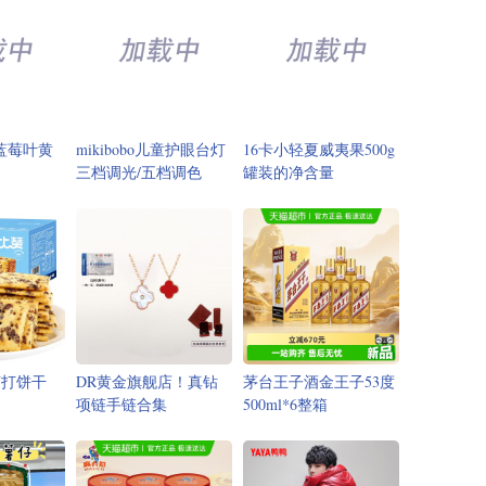
A蓝莓叶黄
mikibobo儿童护眼台灯
16卡小轻夏威夷果500g
三档调光/五档调色
罐装的净含量
苏打饼干
DR黄金旗舰店！真钻
茅台王子酒金王子53度
项链手链合集
500ml*6整箱