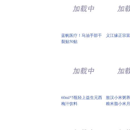
蓝帆医疗！马油手部干
义江缘正宗
裂贴50贴
60ml*5瓶轻上益生元西
敖汉小米粥
梅汁饮料
粮米脂小米