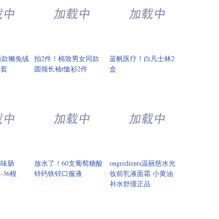
蓝帆医疗！白凡士林2
盒
风味肠
放水了！60支葡萄糖酸
ongredients温丽慈水光
2-36根
锌钙铁锌口服液
妆前乳液面霜 小黄油
补水舒缓正品