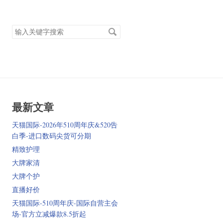
搜
索
关
键
字
最新文章
天猫国际-2026年510周年庆&520告
白季-进口数码尖货可分期
精致护理
大牌家清
大牌个护
直播好价
天猫国际-510周年庆-国际自营主会
场-官方立减爆款8.5折起