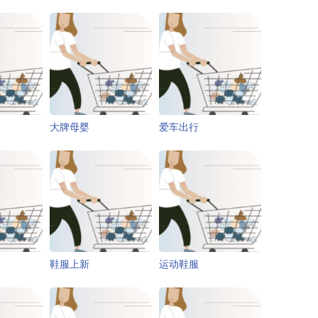
大牌母婴
爱车出行
鞋服上新
运动鞋服