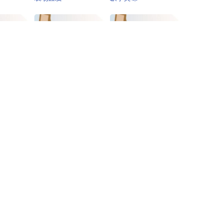
房-双十
家居美学
降温必备
秋冬上新
保暖时装