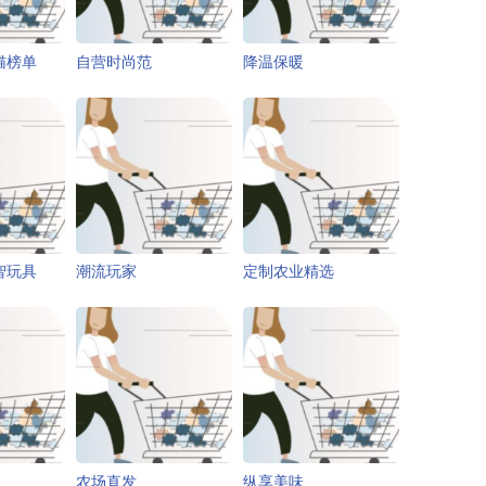
猫榜单
自营时尚范
降温保暖
智玩具
潮流玩家
定制农业精选
农场直发
纵享美味