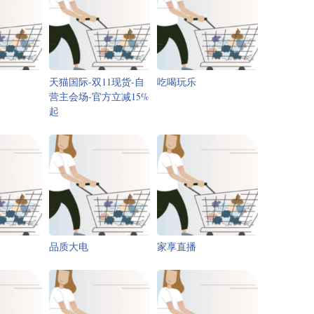
天猫国际-双11现货-自
吃喝玩乐
营主会场-官方立减15%
起
品质大电
家享直播