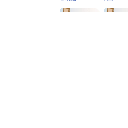
家享生活
阿里健康大药
一现货
趣味玩具
次元开仓