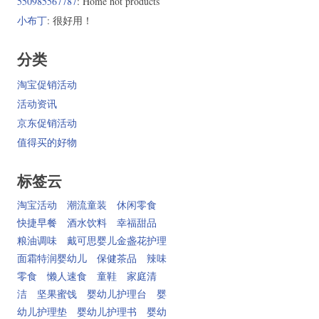
550985567787
: Home hot products
小布丁
: 很好用！
分类
淘宝促销活动
活动资讯
京东促销活动
值得买的好物
标签云
淘宝活动
潮流童装
休闲零食
快捷早餐
酒水饮料
幸福甜品
粮油调味
戴可思婴儿金盏花护理
面霜特润婴幼儿
保健茶品
辣味
零食
懒人速食
童鞋
家庭清
洁
坚果蜜饯
婴幼儿护理台
婴
幼儿护理垫
婴幼儿护理书
婴幼