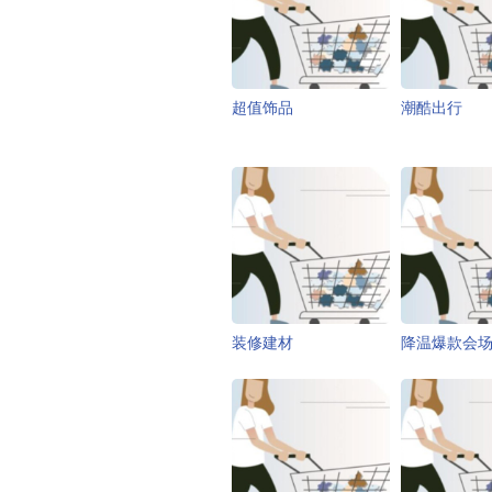
超值饰品
潮酷出行
装修建材
降温爆款会