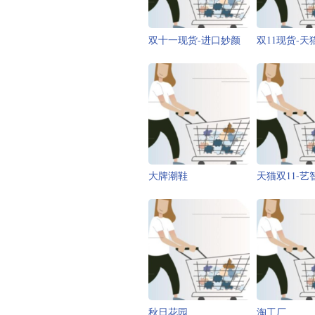
双十一现货-进口妙颜
双11现货-天
大牌潮鞋
天猫双11-艺
秋日花园
淘工厂