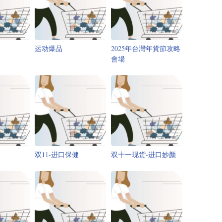
运动爆品
2025年台灣年貨節攻略
會場
场
双11-进口保健
双十一现货-进口妙颜