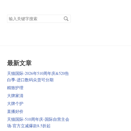
搜
索
关
键
字
最新文章
天猫国际-2026年510周年庆&520告
白季-进口数码尖货可分期
精致护理
大牌家清
大牌个护
直播好价
天猫国际-510周年庆-国际自营主会
场-官方立减爆款8.5折起