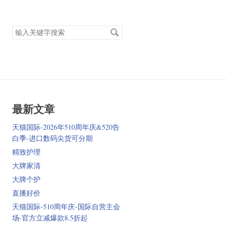
搜
索
关
键
字
最新文章
天猫国际-2026年510周年庆&520告
白季-进口数码尖货可分期
精致护理
大牌家清
大牌个护
直播好价
天猫国际-510周年庆-国际自营主会
场-官方立减爆款8.5折起