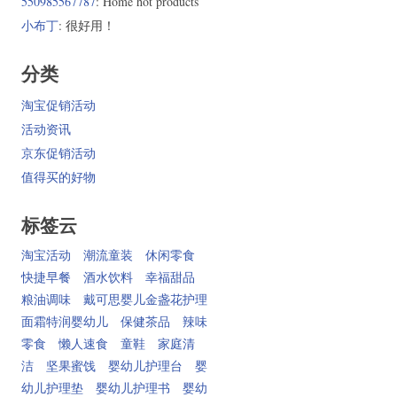
550985567787
: Home hot products
小布丁
: 很好用！
分类
淘宝促销活动
活动资讯
京东促销活动
值得买的好物
标签云
淘宝活动
潮流童装
休闲零食
快捷早餐
酒水饮料
幸福甜品
粮油调味
戴可思婴儿金盏花护理
面霜特润婴幼儿
保健茶品
辣味
零食
懒人速食
童鞋
家庭清
洁
坚果蜜饯
婴幼儿护理台
婴
幼儿护理垫
婴幼儿护理书
婴幼