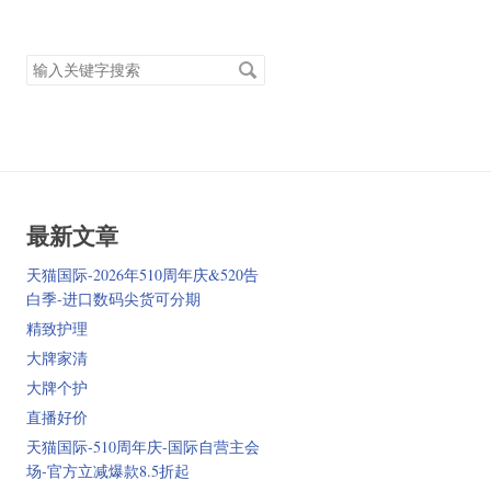
搜
索
关
键
字
最新文章
天猫国际-2026年510周年庆&520告
白季-进口数码尖货可分期
精致护理
大牌家清
大牌个护
直播好价
天猫国际-510周年庆-国际自营主会
场-官方立减爆款8.5折起