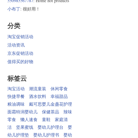
550985567787
: Home hot products
小布丁
: 很好用！
分类
淘宝促销活动
活动资讯
京东促销活动
值得买的好物
标签云
淘宝活动
潮流童装
休闲零食
快捷早餐
酒水饮料
幸福甜品
粮油调味
戴可思婴儿金盏花护理
面霜特润婴幼儿
保健茶品
辣味
零食
懒人速食
童鞋
家庭清
洁
坚果蜜饯
婴幼儿护理台
婴
幼儿护理垫
婴幼儿护理书
婴幼