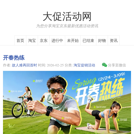
大促活动网
为您分享淘宝京东最新优惠活动资讯
首页
淘宝
京东
进行中
未开始
已结束
好物
资讯
开春热练
作者:
故人难再回首时
时间:
2026-02-25
分类:
淘宝促销活动
分享至微信